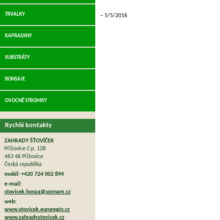
TRVALKY
5/5/2016
KAPRADINY
SUBSTRÁTY
BONSAJE
OVOCNÉ STROMKY
Rychlé kontakty
ZAHRADY ŠŤOVÍČEK
Příšovice č.p. 128
463 46 Příšovice
Česká republika
mobil: +420 724 002 894
e-mail:
stovicek.honza@seznam.cz
web:
www.stovicek.euroregin.cz
www.zahradystovicek.cz