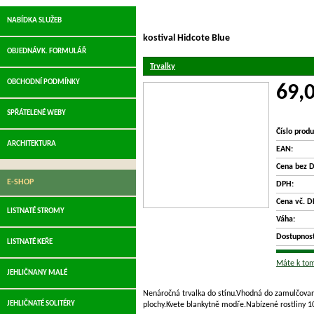
NABÍDKA SLUŽEB
kostival Hidcote Blue
OBJEDNÁVK. FORMULÁŘ
Trvalky
OBCHODNÍ PODMÍNKY
69,
SPŘÁTELENÉ WEBY
Číslo produ
ARCHITEKTURA
EAN:
Cena bez 
E-SHOP
DPH:
Cena vč. D
LISTNATÉ STROMY
Váha:
Dostupnost
LISTNATÉ KEŘE
Máte k tom
JEHLIČNANY MALÉ
Nenáročná trvalka do stínu.Vhodná do zamulčovaný
JEHLIČNATÉ SOLITÉRY
plochy.Kvete blankytně modře.Nabízené rostliny 