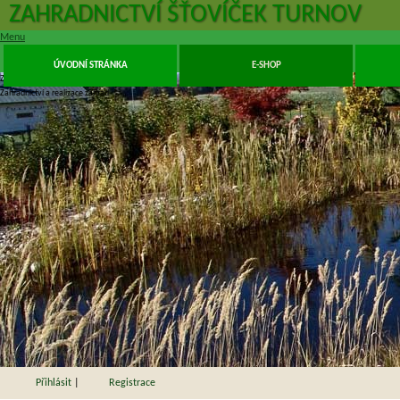
ZAHRADNICTVÍ ŠŤOVÍČEK TURNOV
Menu
ÚVODNÍ STRÁNKA
E-SHOP
Zahrady Šťovíček Turnov Příšovice
Zahradnictví a realizace zahrad
1
2
3
4
5
6
7
8
9
10
11
12
13
14
Přihlásit
|
Registrace