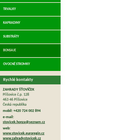
TRVALKY
KAPRADINY
SUBSTRÁTY
BONSAJE
OVOCNÉ STROMKY
Rychlé kontakty
ZAHRADY ŠŤOVÍČEK
Příšovice č.p. 128
463 46 Příšovice
Česká republika
mobil: +420 724 002 894
e-mail:
stovicek.honza@seznam.cz
web:
www.stovicek.euroregin.cz
www.zahradystovicek.cz