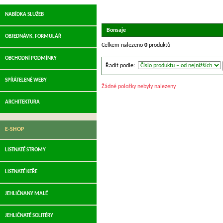
NABÍDKA SLUŽEB
Bonsaje
OBJEDNÁVK. FORMULÁŘ
Celkem nalezeno
0
produktů
OBCHODNÍ PODMÍNKY
Řadit podle:
SPŘÁTELENÉ WEBY
Žádné položky nebyly nalezeny
ARCHITEKTURA
E-SHOP
LISTNATÉ STROMY
LISTNATÉ KEŘE
JEHLIČNANY MALÉ
JEHLIČNATÉ SOLITÉRY